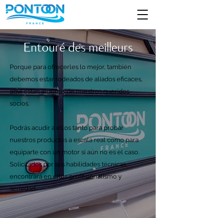
Entouré des meilleurs
Porque para ofrecerles lo mejor, también
debemos estar rodeados de aliados eficaces,
aquí están algunos de nuestros queridos
socios.
Podrás acudir a ellos tanto para probar
nuestros productos a escala real como para
equiparte con un motor si aún no es el caso.
Solicitados por sus habilidades técnicas,
encontrará en ellos profesionalismo y
seriedad.